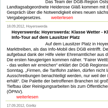
Das Team der DGB-Region Osts
Landtagsabgeordnete Heiderose Gläß kommen mit Bü
Gespräch über die Notwendigkeit eines neuen säch
Vergabegesetzes.
weiterlesen
18.09.2012
, Hoyerswerda
Hoyerswerda: Hoyerswerda: Klasse Wetter - K
Info-Tour auf dem Lausitzer Platz
Auf dem Lausitzer Platz in Hoye
Markttreiben, als das Info-Mobil des DGB eintrifft. Der
aufgebaut dank der Hilfe vieler Ehrenamtlicher aus
Die ersten Neugierigen kommen näher. "Fairer Wett
- das wollen wir erreichen" erklärt der DGB Regions
Sonntag. „Firmen, die Tariflohn zahlen, dürfen nicht 
Ausschreibungen benachteiligt werden, nur weil der 
erhält“. Die Palette der betroffenen Branchen ist gr
Tiefbau über Reinigungsarbeiten bis zum Öffentlic
(ÖPNV).
weiterlesen
17.09.2012
, Görlitz