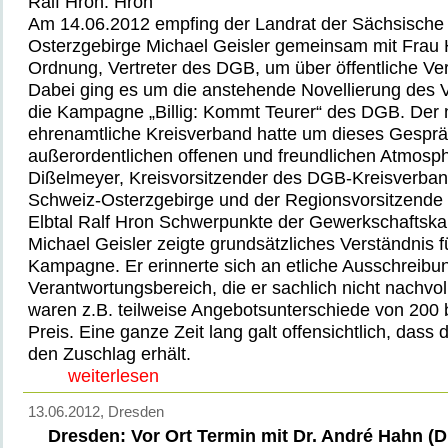
Ralf Hron. Hron
Am 14.06.2012 empfing der Landrat der Sächsische
Osterzgebirge Michael Geisler gemeinsam mit Frau H
Ordnung, Vertreter des DGB, um über öffentliche Ve
Dabei ging es um die anstehende Novellierung des
die Kampagne „Billig: Kommt Teurer“ des DGB. Der 
ehrenamtliche Kreisverband hatte um dieses Gespräc
außerordentlichen offenen und freundlichen Atmosp
Dißelmeyer, Kreisvorsitzender des DGB-Kreisverba
Schweiz-Osterzgebirge und der Regionsvorsitzend
Elbtal Ralf Hron Schwerpunkte der Gewerkschaftsk
Michael Geisler zeigte grundsätzliches Verständnis fü
Kampagne. Er erinnerte sich an etliche Ausschreibu
Verantwortungsbereich, die er sachlich nicht nachvo
waren z.B. teilweise Angebotsunterschiede von 200 
Preis. Eine ganze Zeit lang galt offensichtlich, dass d
den Zuschlag erhält.
weiterlesen
13.06.2012
, Dresden
Dresden: Vor Ort Termin mit Dr. André Hahn (