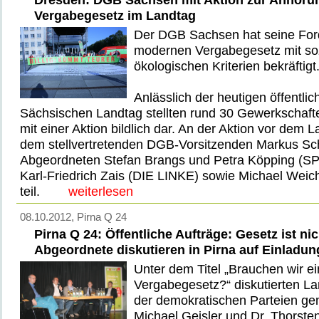
Vergabegesetz im Landtag
Der DGB Sachsen hat seine For
modernen Vergabegesetz mit so
ökologischen Kriterien bekräftigt
Anlässlich der heutigen öffentli
Sächsischen Landtag stellten rund 30 Gewerkschaft
mit einer Aktion bildlich dar. An der Aktion vor de
dem stellvertretenden DGB-Vorsitzenden Markus Sc
Abgeordneten Stefan Brangs und Petra Köpping (S
Karl-Friedrich Zais (DIE LINKE) sowie Michael Weic
teil.
weiterlesen
08.10.2012
, Pirna Q 24
Pirna Q 24: Öffentliche Aufträge: Gesetz ist nic
Abgeordnete diskutieren in Pirna auf Einladu
Unter dem Titel „Brauchen wir e
Vergabegesetz?“ diskutierten L
der demokratischen Parteien ge
Michael Geisler und Dr. Thorst