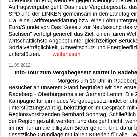
übereinstimmend, wenn es gegen Niedriglöhne bei öf
Auftragsvergabe geht. Das neue Vergabegesetz, das
SPD und der LINKEN gemeinsam in den Landtag ein
u.a. eine Tariftreueerklärung bzw. eine Lohnuntergr
Euro/Stunde vor. Das "Gesetz zur Neufassung des V
Sachsen" verfolgt generell das Ziel, einen fairen W
wirtschaftlichste Angebot unter gleichzeitiger Berück
Sozialverträglichkeit, Umweltschutz und Energieeffiz
unterstützen.
weiterlesen
11.09.2012
Info-Tour zum Vergabegesetz startet in Radeb
Morgens um 10 Uhr in Radeberg:
Besucher an unserem Stand begrüßen wir den ersten
Radeberg - Oberbürgermeister Gerhard Lemm. Die Z
Kampagne für ein neues Vergabegesetz findet er o
unterstützungswürdig, bekräftigt er im Gespräch mit
Regionsvorsitzenden Bernhard Sonntag. Schließlich s
der Region gezahlt werden, und das geht nicht, wenn
immer nur an die billigsten Bieter gehen. Und dafür
gesetzliche Grundlage mit fairen Kriterien für alle. "Wi