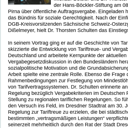
der Hans-Böckler-Stiftung am 08
Pirna über öffentliche Auftragsvergabe. Eingeladen 
das Bündnis für soziale Gerechtigkeit. Nach der Ein
DGB-Kreisvorsitzenden Sächsische Schweiz-Osterz
Dißelmeyer, hielt Dr. Thorsten Schulten das Einstiegs
In seinem Vortrag ging er auf die Geschichte von Tar
skizzierte die Entwicklung von Tariftreue- und Verga
Deutschland und arbeitete Kernpunkte der aktuellen
Vergabegesetzdiskussion in den Bundesländern her
sozialpolitische Motivation und die Grundabsicherung
Arbeit spielte eine zentrale Rolle. Ebenso die Frage 
Rahmenbedingungen zur Festlegung von Mindestlöh
von Tarifvertragssystemen. Dr. Schulten erinnerte an d
Regelung bezüglich Vergabekriterien im Deutschen
Stellung zu regionalen tariflichen Regelungen. So füh
den Versuch ins Feld, im Dresdner Stadtrat am 30. J
Regelung zur Tariftreue zu erzielen, die bei städtisc
bestimmten „vertragsmäßigen Leistungen“ verpflichte
seinerzeit mehrheitlich durch den Rat der Stadt Dre