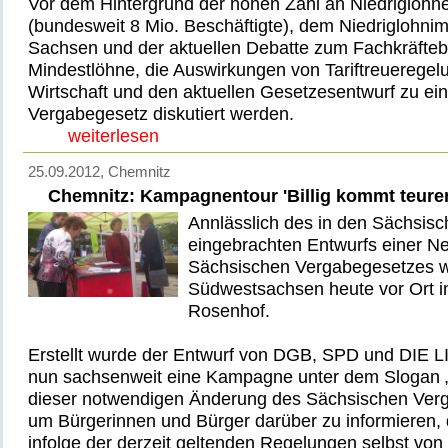
Vor dem Hintergrund der hohen Zahl an Niedriglöhne
(bundesweit 8 Mio. Beschäftigte), dem Niedriglohn
Sachsen und der aktuellen Debatte zum Fachkräftebe
Mindestlöhne, die Auswirkungen von Tariftreueregelu
Wirtschaft und den aktuellen Gesetzesentwurf zu e
Vergabegesetz diskutiert werden.
weiterlesen
25.09.2012
, Chemnitz
Chemnitz: Kampagnentour 'Billig kommt teurer
Annlässlich des in den Sächsis
eingebrachten Entwurfs einer N
Sächsischen Vergabegesetzes 
Südwestsachsen heute vor Ort i
Rosenhof.
Erstellt wurde der Entwurf von DGB, SPD und DIE L
nun sachsenweit eine Kampagne unter dem Slogan „B
dieser notwendigen Änderung des Sächsischen Ver
um Bürgerinnen und Bürger darüber zu informieren
infolge der derzeit geltenden Regelungen selbst von 