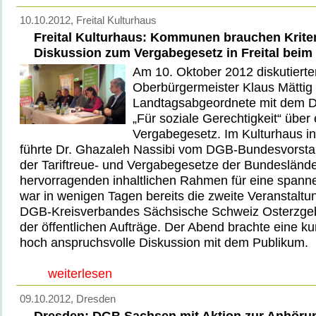
10.10.2012
, Freital Kulturhaus
Freital Kulturhaus: Kommunen brauchen Kriter
Diskussion zum Vergabegesetz in Freital bei
Am 10. Oktober 2012 diskutierten
Oberbürgermeister Klaus Mättig
Landtagsabgeordnete mit dem 
„Für soziale Gerechtigkeit“ über
Vergabegesetz. Im Kulturhaus in
führte Dr. Ghazaleh Nassibi vom DGB-Bundesvorstan
der Tariftreue- und Vergabegesetze der Bundeslände
hervorragenden inhaltlichen Rahmen für eine spann
war in wenigen Tagen bereits die zweite Veranstalt
DGB-Kreisverbandes Sächsische Schweiz Osterzgeb
der öffentlichen Aufträge. Der Abend brachte eine kur
hoch anspruchsvolle Diskussion mit dem Publikum.
weiterlesen
09.10.2012
, Dresden
Dresden: DGB Sachsen mit Aktion zur Anhöru